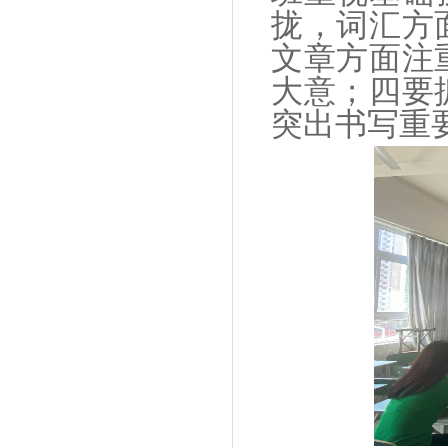
拢，词汇方
文章方面注
大意；四要
突出书写重