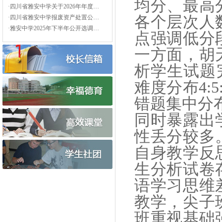
均分、最高
·四川省雅安中学关于2026年年度…
各个层次人
·四川省雅安中学报废资产处置公…
·雅安中学2025年下半年公开选调…
点强调低分
一方面，胡
析学生试题
难度分布
4:5
错题集中分
同时暴露出
性丢分较多
自身教学反
生分析试卷
语学习思维
教学，尖子
班重视基础